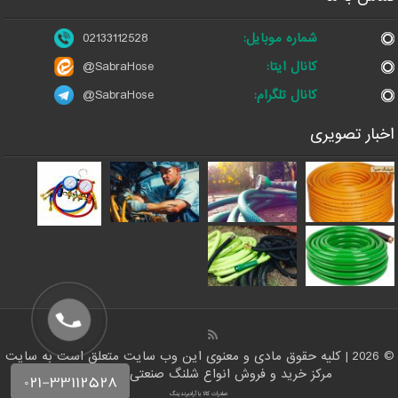
شماره موبایل:
02133112528
کانال ایتا:
@SabraHose
کانال تلگرام:
@SabraHose
اخبار تصویری
© 2026 | کلیه حقوق مادی و معنوی این وب سایت متعلق است به سایت
مرکز خرید و فروش انواع شلنگ صنعتی | شلنگ من
صادرات کالا با آرادبرندینگ