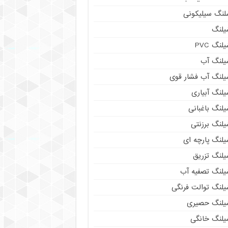
لنگ سیلیکونی
یلنگ
لنگ PVC
یلنگ آب
یلنگ آب فشار قوی
لنگ آبیاری
لنگ باغبانی
یلنگ برزنتی
یلنگ پارچه ای
یلنگ تزریق
یلنگ تصفیه آب
یلنگ توالت فرنگی
یلنگ حصیری
یلنگ خانگی