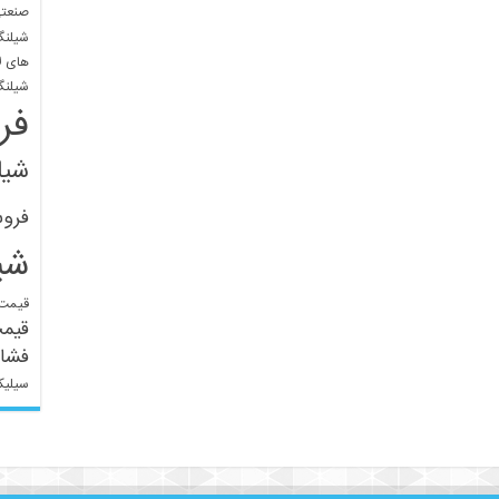
صنعتی
شیلنگ
های ل
شیلنگ
فر
شیل
فرو
شی
قیمت 
قیم
فشار
سیلیک