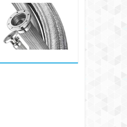
عوامل
کاهش‌دهنده
کارایی
شیلنگ‌های
فلزی:
بررسی
رابطه
دما
و
فشار