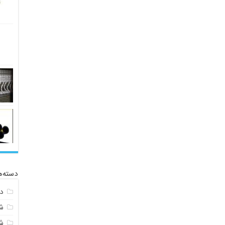
دسته‌ه
د
ش
ش