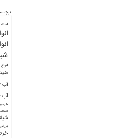
برچسب
استان
انو
انو
شیل
انواع
هید
خ
آب
خ
آب
هیدرو
صنعت
شیلن
برزنت
خرط