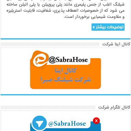
شیلنگ اغلب از جنس پلیمری مانند پلی پروپیلن یا پلی اتیلن ساخته
می شود که از خصوصیات انعطاف پذیری، شفافیت، قابلیت استریلیزه
و مقاومت شیمیایی برخوردار است.
توضیحات بیشتر »
کانال ایتا شرکت
کانال تلگرام شرکت