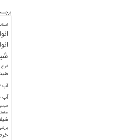
برچسب
استان
انو
انو
شیل
انواع
هید
خ
آب
خ
آب
هیدرو
صنعت
شیلن
برزنت
خرط