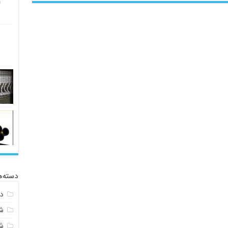
دسته‌ه
د
ش
ش