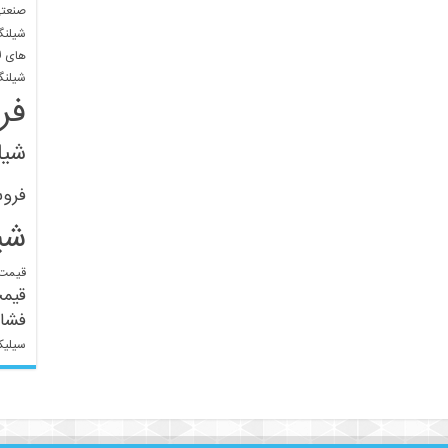
صنعتی
شیلنگ
های ل
شیلنگ
فر
شیل
فرو
شی
قیمت 
قیم
فشار
سیلیک