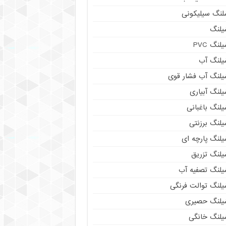
لنگ سیلیکونی
یلنگ
لنگ PVC
یلنگ آب
یلنگ آب فشار قوی
لنگ آبیاری
لنگ باغبانی
یلنگ برزنتی
یلنگ پارچه ای
یلنگ تزریق
یلنگ تصفیه آب
یلنگ توالت فرنگی
یلنگ حصیری
یلنگ خانگی