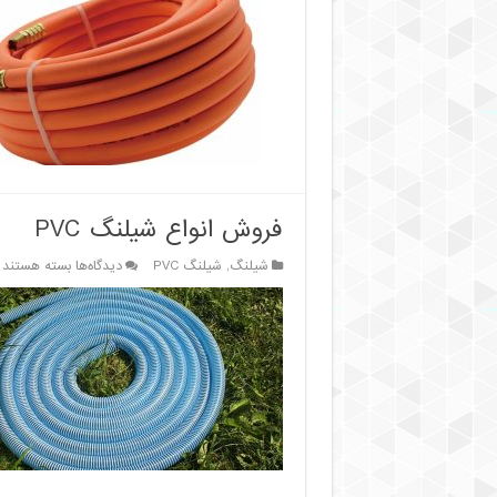
پلی
اورتان
و
پلی
وینیل
کلراید
:
کدام
مناسب‌تر
است؟
فروش انواع شیلنگ PVC
برای
شیلنگ
,
شیلنگ PVC
دیدگاه‌ها
بسته هستند
فروش
انواع
شیلنگ
PVC