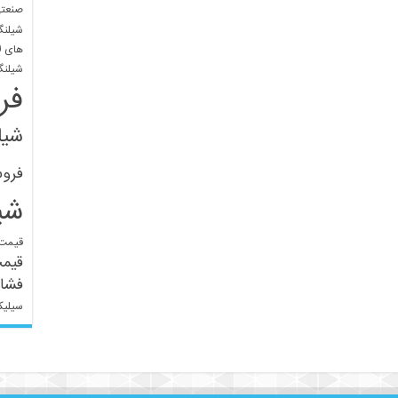
صنعتی
شیلنگ
های ل
شیلنگ
فر
شیل
فرو
شی
قیمت 
قیم
فشار
سیلیک