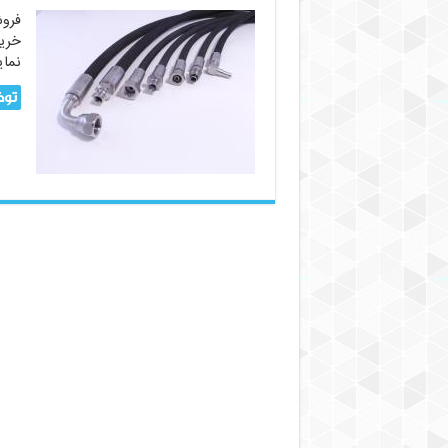
فرو
خرید
نمای
توض