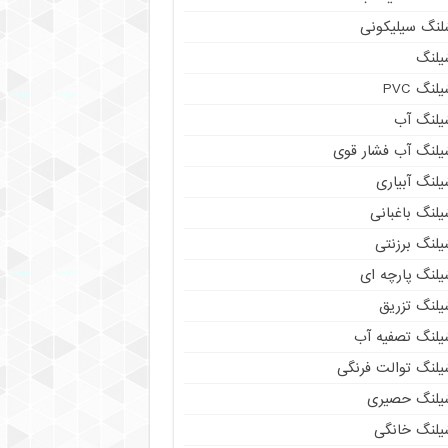
لنگ سیلیکونی
یلنگ
لنگ PVC
یلنگ آب
یلنگ آب فشار قوی
لنگ آبیاری
لنگ باغبانی
یلنگ برزنتی
یلنگ پارچه ای
یلنگ تزریق
یلنگ تصفیه آب
یلنگ توالت فرنگی
یلنگ حصیری
یلنگ خانگی