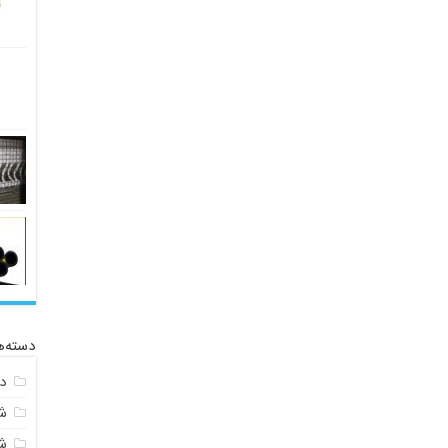
دسته‌ه
د
ش
ش