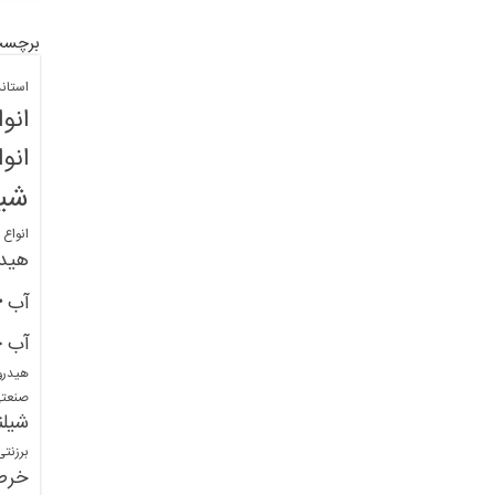
برچسب
استان
انو
انو
شیل
انواع
هید
خ
آب
خ
آب
هیدرو
صنعت
شیلن
برزنت
خرط