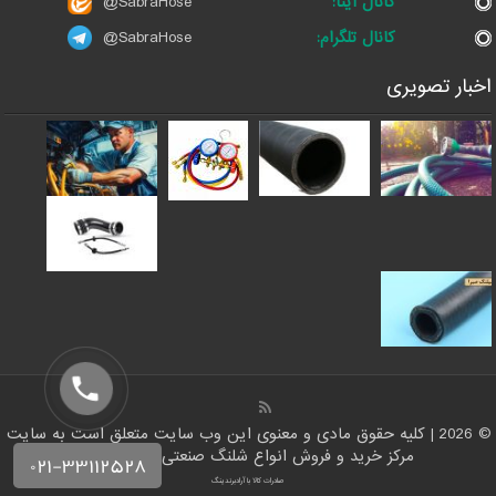
کانال ایتا:
@SabraHose
کانال تلگرام:
@SabraHose
اخبار تصویری
© 2026 | کلیه حقوق مادی و معنوی این وب سایت متعلق است به سایت
مرکز خرید و فروش انواع شلنگ صنعتی | شلنگ من
صادرات کالا با آرادبرندینگ