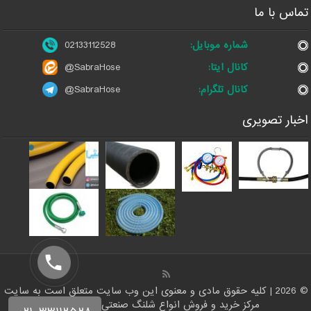
تماس با ما
شماره موبایل:
02133112528
کانال ایتا:
@SabraHose
کانال تلگرام:
@SabraHose
اخبار تصویری
© 2026 | کلیه حقوق مادی و معنوی این وب سایت متعلق است به سایت
مرکز خرید و فروش انواع شلنگ صنعتی | شلنگ من