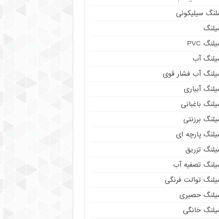
لنگ سیلیکونی
یلنگ
لنگ PVC
یلنگ آب
یلنگ آب فشار قوی
لنگ آبیاری
لنگ باغبانی
یلنگ برزنتی
یلنگ پارچه ای
یلنگ تزریق
یلنگ تصفیه آب
یلنگ توالت فرنگی
یلنگ حصیری
یلنگ خانگی