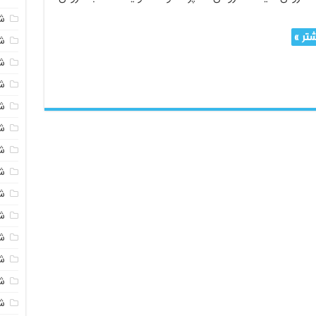
ش
تر »
ش
شی
ش
ش
شی
شی
ش
ش
ش
ش
ش
ش
ش