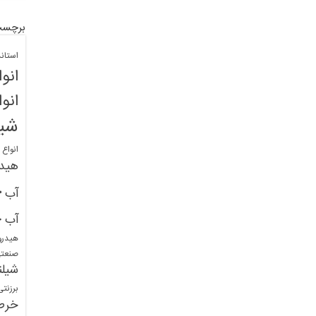
برچسب
استان
انو
انو
شیل
انواع
هید
خ
آب
خ
آب
هیدرو
صنعت
شیلن
برزنت
خرط