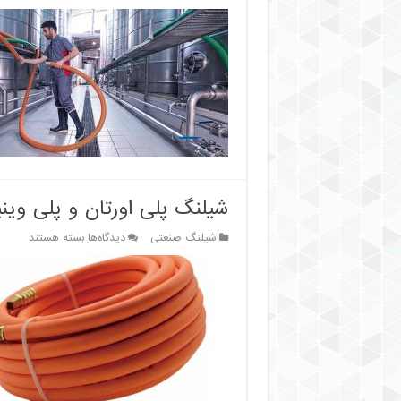
ت
ف
ف
ا
و
ا
ا
ا
ش
ت
ف
شیلنگ پلی اورتان و پلی وینی
برای
شیلنگ صنعتی
دیدگاه‌ها
بسته هستند
شیلنگ
پلی
اورتان
و
پلی
وینیل
کلراید
:
کدام
مناسب‌تر