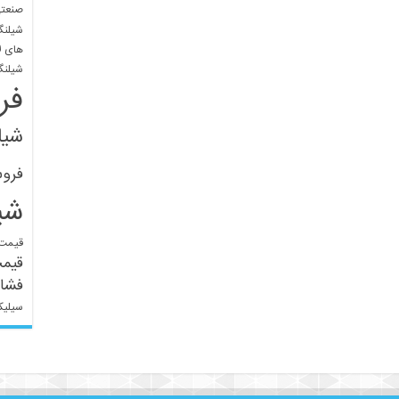
صنعتی
شیلنگ
های ل
شیلنگ
فر
شیل
فرو
شی
قیمت 
قیم
فشار
سیلیک