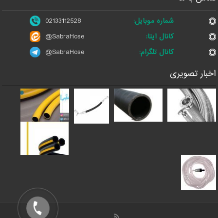
شماره موبایل:
02133112528
کانال ایتا:
@SabraHose
کانال تلگرام:
@SabraHose
اخبار تصویری