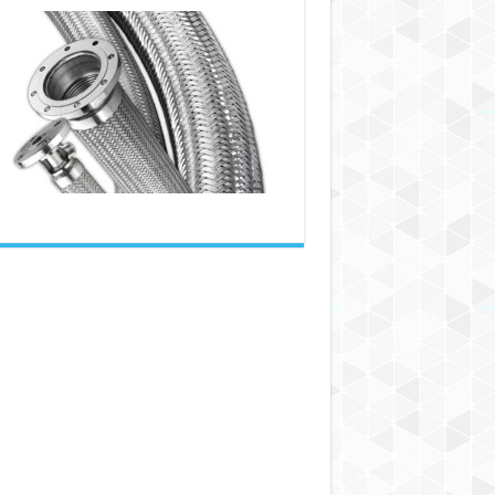
عوامل
کاهش‌دهنده
کارایی
شیلنگ‌های
فلزی:
بررسی
رابطه
دما
و
فشار