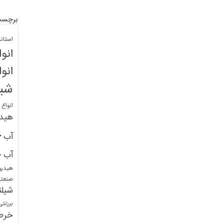
برچسب
استان
انو
انو
شیل
انواع
هید
خ
آب
خ
آب
هیدرو
صنعت
شیلن
برزنت
خرط