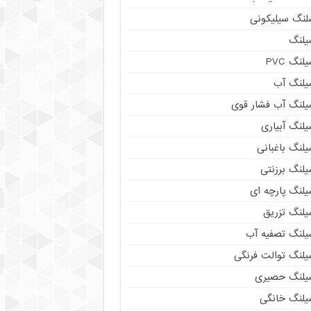
لنگ سیلیکونی
یلنگ
لنگ PVC
یلنگ آب
یلنگ آب فشار قوی
لنگ آبیاری
لنگ باغبانی
یلنگ برزنتی
یلنگ پارچه ای
یلنگ تزریق
یلنگ تصفیه آب
یلنگ توالت فرنگی
یلنگ حصیری
یلنگ خانگی