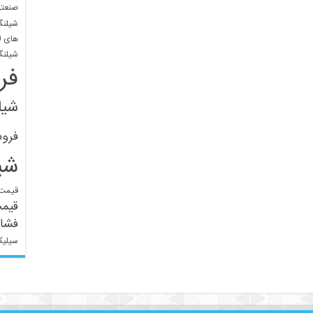
صنعتی
شیلنگ
های ل
شیلنگ
فر
شیل
فرو
شی
قیمت 
قیم
فشار
سیلیک