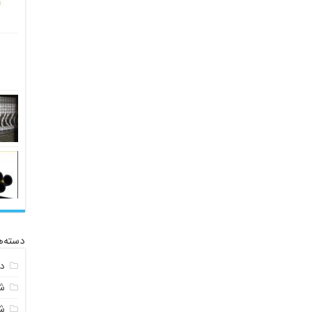
دسته‌ه
د
ش
ش