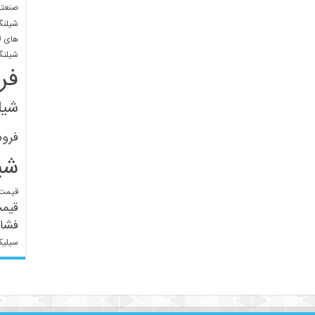
صنعتی
شیلنگ
های ل
شیلنگ
فر
شیل
فرو
شی
قیمت 
قیم
فشار
سیلیک