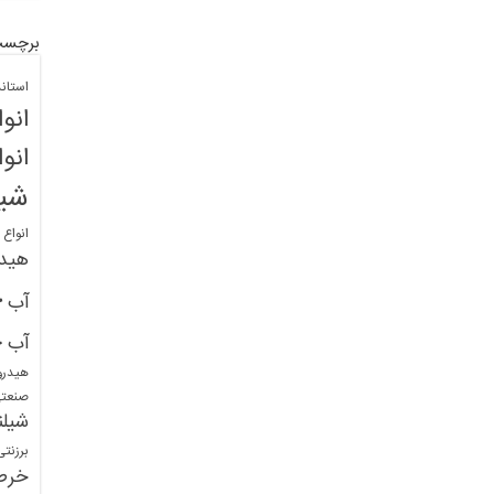
برچسب
استان
انو
انو
شیل
انواع
هید
خ
آب
خ
آب
هیدرو
صنعت
شیلن
برزنت
خرط