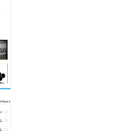
دسته‌ه
د
ش
ش