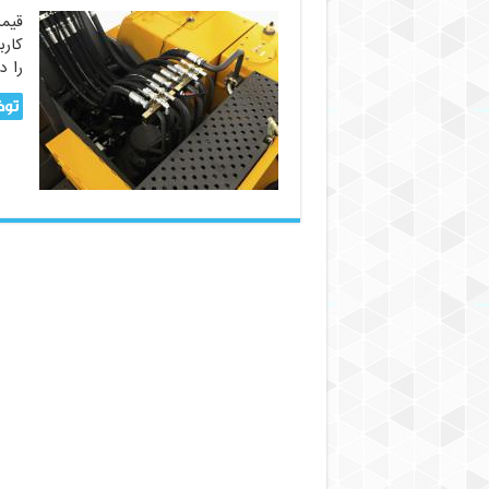
قیمت
کارب
را د
توض