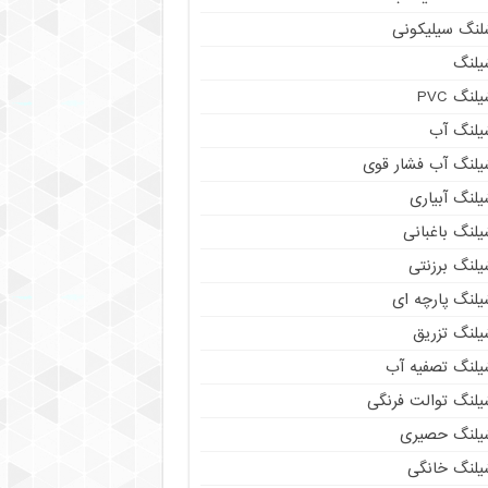
لنگ سیلیکونی
یلنگ
لنگ PVC
یلنگ آب
یلنگ آب فشار قوی
لنگ آبیاری
لنگ باغبانی
یلنگ برزنتی
یلنگ پارچه ای
یلنگ تزریق
یلنگ تصفیه آب
یلنگ توالت فرنگی
یلنگ حصیری
یلنگ خانگی