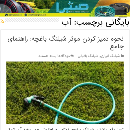
خانه
/
بایگانی برچسب: آب
بایگانی برچسب:
آب
نحوه تمیز کردن موثر شیلنگ باغچه: راهنمای
جامع
برای
شیلنگ آبیاری
,
شیلنگ باغبانی
دیدگاه‌ها
بسته هستند
نحوه
تمیز
کردن
موثر
شیلنگ
باغچه:
راهنمای
جامع
تمیز نگه داشتن شیلنگ باغچه نه‌تنها به افزایش عمر مفید آن کمک