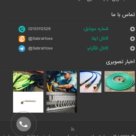
تماس با ما
شماره موبایل:
02133112528
کانال ایتا:
@SabraHose
کانال تلگرام:
@SabraHose
اخبار تصویری