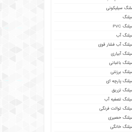
لنگ سیلیکونی
یلنگ
لنگ PVC
یلنگ آب
یلنگ آب فشار قوی
لنگ آبیاری
لنگ باغبانی
یلنگ برزنتی
یلنگ پارچه ای
یلنگ تزریق
یلنگ تصفیه آب
یلنگ توالت فرنگی
یلنگ حصیری
یلنگ خانگی