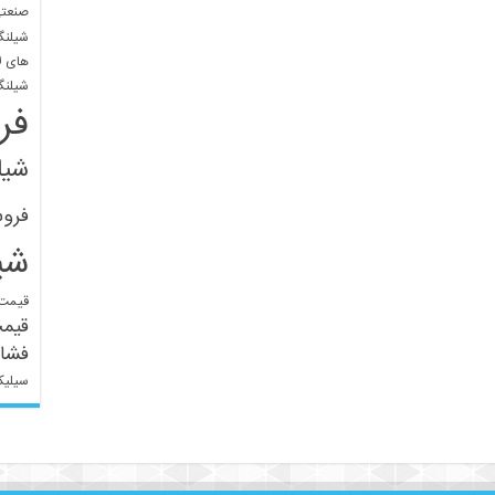
صنعتی
شیلنگ
های ل
شیلنگ
فر
شیل
فرو
شی
قیمت 
قیم
فشار
سیلیک