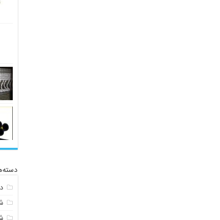
دسته‌ه
د
ش
ش