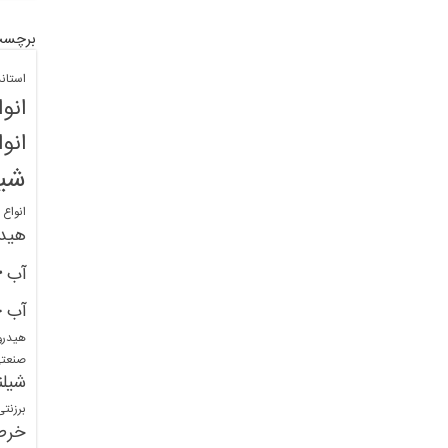
برچسب
استان
انو
انو
شیل
انواع
هید
خ
آب
خ
آب
هیدرو
صنعت
شیلن
برزنت
خرط