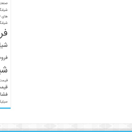
صنعتی
شیلنگ
های ل
شیلنگ
فر
شیل
فرو
شی
قیمت 
قیم
فشار
سیلیک