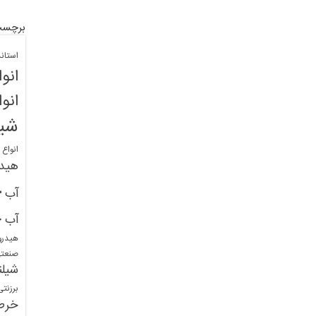
برچسب
استان
انو
انو
شیل
انواع
هید
خ
آب
خ
آب
هیدرو
صنعت
شیلن
برزنت
خرط