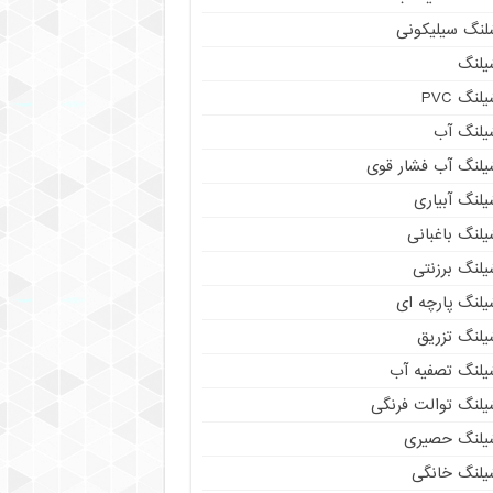
لنگ سیلیکونی
یلنگ
لنگ PVC
یلنگ آب
یلنگ آب فشار قوی
لنگ آبیاری
لنگ باغبانی
یلنگ برزنتی
یلنگ پارچه ای
یلنگ تزریق
یلنگ تصفیه آب
یلنگ توالت فرنگی
یلنگ حصیری
یلنگ خانگی