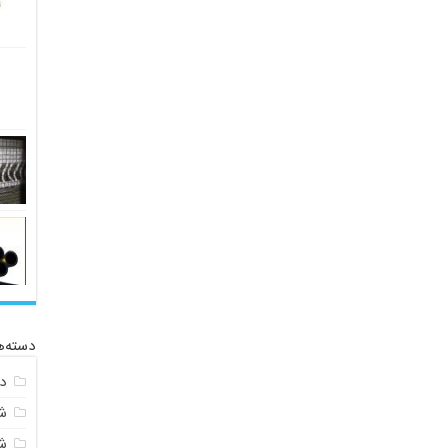
دسته‌ه
د
ش
ش