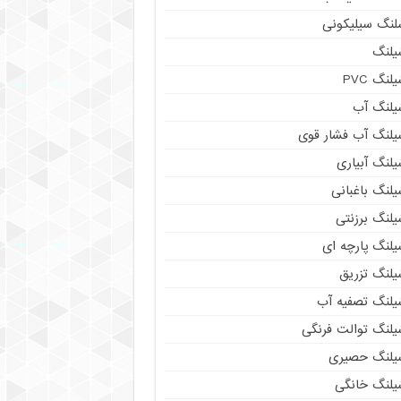
لنگ سیلیکونی
یلنگ
لنگ PVC
یلنگ آب
یلنگ آب فشار قوی
لنگ آبیاری
لنگ باغبانی
یلنگ برزنتی
یلنگ پارچه ای
یلنگ تزریق
یلنگ تصفیه آب
یلنگ توالت فرنگی
یلنگ حصیری
یلنگ خانگی