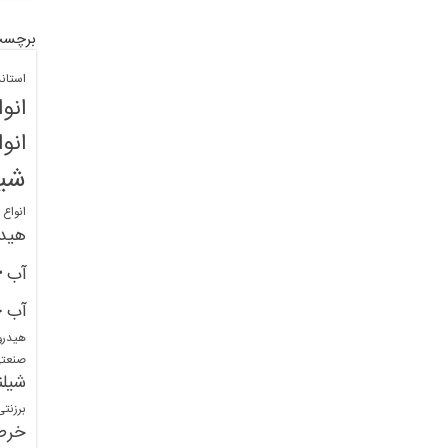
برچسب
استان
انو
انو
شیل
انواع
هید
خ
آب
خ
آب
هیدرو
صنعت
شیلن
برزنت
خرط