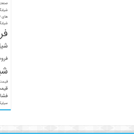
صنعتی
شیلنگ
های ل
شیلنگ
فر
شیل
فرو
شی
قیمت 
قیم
فشار
سیلیک