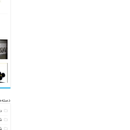
دسته‌ه
د
ش
ش