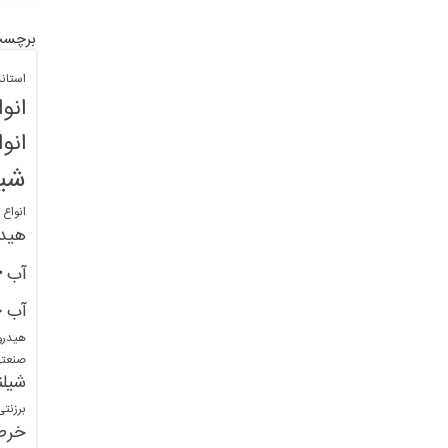
برچسب
استان
انو
انو
شیل
انواع
هید
خ
آب
خ
آب
هیدرو
صنعت
شیلن
برزنت
خرط