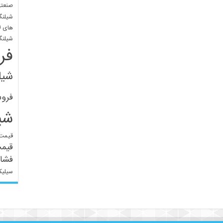
صنعتی
شیلنگ
های ل
شیلنگ
فر
شیل
فرو
شی
قیمت 
قیم
فشار
سیلیک