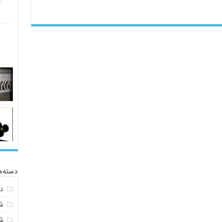
دسته‌ه
د
ش
ش